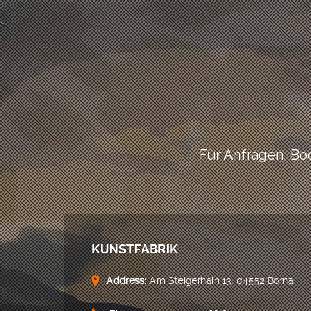
Für Anfragen, Bo
KUNSTFABRIK
Address:
Am Steigerhain 13, 04552 Borna