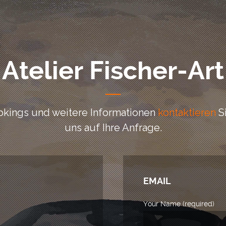
Atelier Fischer-Art
okings und weitere Informationen
kontaktieren
Si
uns auf Ihre Anfrage.
EMAIL
Your Name (required)