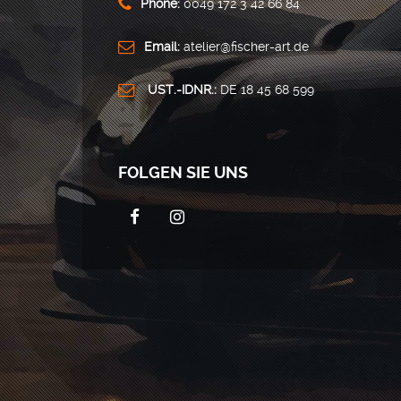
Phone:
0049 172 3 42 66 84
Email:
atelier@fischer-art.de
UST.-IDNR.:
DE 18 45 68 599
FOLGEN SIE UNS